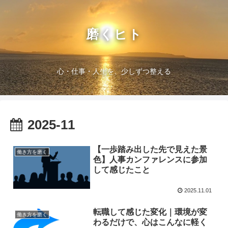
磨くヒト
心・仕事・人生を、少しずつ整える
2025-11
【一歩踏み出した先で見えた景
働き方を磨く
色】人事カンファレンスに参加
して感じたこと
2025.11.01
転職して感じた変化｜環境が変
働き方を磨く
わるだけで、心はこんなに軽く