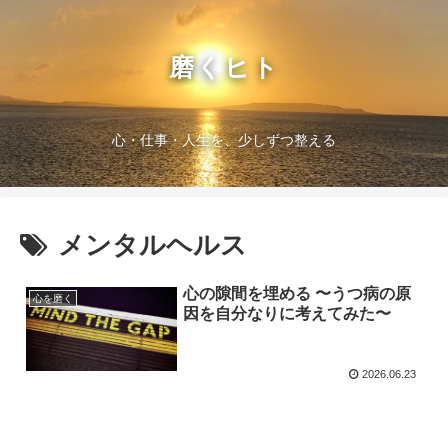
磨くヒト
心・仕事・人生を、少しずつ整える
メンタルヘルス
心の隙間を埋める 〜うつ病の原
心を磨く
因を自分なりに考えてみた〜
2026.06.23