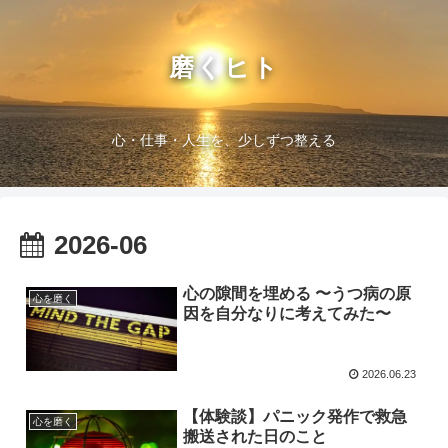
磨くヒト
心・仕事・人生を、少しずつ整える
2026-06
心の隙間を埋める 〜うつ病の原
心を磨く
因を自分なりに考えてみた〜
2026.06.23
【体験談】パニック発作で救急
心を磨く
搬送された日のこと