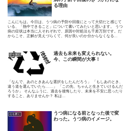
る理由
こんにちは。今日は、うつ病の予防や回復にとって大切だと感じて
いる、「熱中できること」について書いてみたいと思います。 うつ
病の症状は本当に人それぞれで、原因や対処法も千差万別です。だ
からこそ、正解が見えづらくて、何が良いのか分からなくなる...
過去も未来も変えられない。
心を磨く
今、この瞬間が大事！
「なんで、あのときあんな選択をしたんだろう」 「もしあのとき、
違う道を選んでいたら……」 「この先、ちゃんと生きていけるんだ
ろうか」 そんなふうに、過去を後悔したり、未来を不安に思ったり
すること、ありませんか？ 私は...
うつ病になる前となった後で変
心を磨く
わった。うつ病のイメージ。