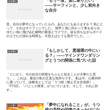
「もう一度、波に乗りたい」
心を磨く
——サーフィンと、少し前向き
な自分
昔、自分が夢中になっていたもの、あなたにもありますか？ 私にと
って、それはサーフィンでした。 朝早く海に向かって車を走らせ、
冷たい海に飛び込む瞬間の緊張とワクワク。波を待ちながらボード
の上でただ揺れる時間も、今思えばとても贅沢でした。 ...
「もしかして、悪循環の中にい
心を磨く
る？」——マインドワンダリン
グとうつの関係に気づいた話
「とにかく、今の自分の状態をちゃんと知ることが大事だと思
う。」 これは、最近の私の正直な気持ちです。 私は今、心療内科
に通っていて、診断名としては「うつ病（燃え尽き症候群）」
「PTSD」「パニック障害」がついています。そして、それに対
す...
「夢中になれること」が、うつ
心を磨く
病の予防や回復のきっかけにな