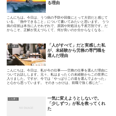
る理由
こんにちは。今日は、うつ病の予防や回復にとって大切だと感じて
いる、「熱中できること」について書いてみたいと思います。 うつ
病の症状は本当に人それぞれで、原因や対処法も千差万別です。だ
からこそ、正解が見えづらくて、何が良いのか分からなくなる...
「人がすべて」だと実感した私
心を磨く
が、未経験から労務の専門職を
選んだ理由
こんにちは。今日は、私が今の仕事――労務の仕事を選んだ理由に
ついてお話しします。元々、私はまったくの未経験からこの世界に
入りました。ですが、今では「やっぱりこの道を選んでよかった」
と心から思っています。 そのきっかけは、前職で強く感じた“...
一気に変えようとしないで。
心を磨く
「少しずつ」が私を救ってくれ
た