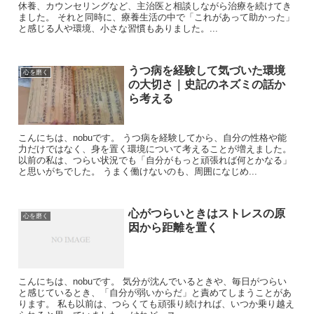
休養、カウンセリングなど、主治医と相談しながら治療を続けてき
ました。 それと同時に、療養生活の中で「これがあって助かった」
と感じる人や環境、小さな習慣もありました。...
うつ病を経験して気づいた環境
心を磨く
の大切さ｜史記のネズミの話か
ら考える
こんにちは、nobuです。 うつ病を経験してから、自分の性格や能
力だけではなく、身を置く環境について考えることが増えました。
以前の私は、つらい状況でも「自分がもっと頑張れば何とかなる」
と思いがちでした。 うまく働けないのも、周囲になじめ...
心がつらいときはストレスの原
心を磨く
因から距離を置く
こんにちは、nobuです。 気分が沈んでいるときや、毎日がつらい
と感じているとき、「自分が弱いからだ」と責めてしまうことがあ
ります。 私も以前は、つらくても頑張り続ければ、いつか乗り越え